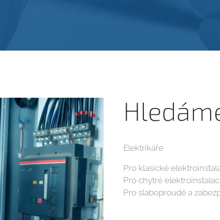
Hledám
Elektrikáře
Pro klasické elektroinstal
Pro chytré elektroinstala
Pro slaboproudé a zabez