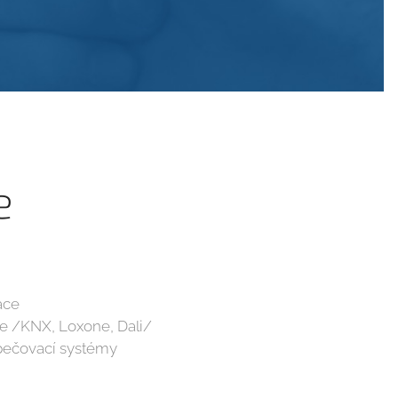
e
ace
ce /KNX, Loxone, Dali/
pečovací systémy